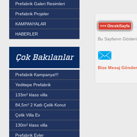
Prefabrik Galeri Resimleri
Prefabrik Projeler
KAMPANYALAR
...
<<< ÖncekiSayfa
HABERLER
Bu Sayfanın Gösteri
Çok Bakılanlar
Bize Mesaj Gönder
Prefabrik Kampanya!!!
Yeditepe Prefabrik
133m² klass villa
84,5m² 2 Katlı Çelik Konut
Çelik Villa Ev
130m² klass villa
Prefabrik Evler