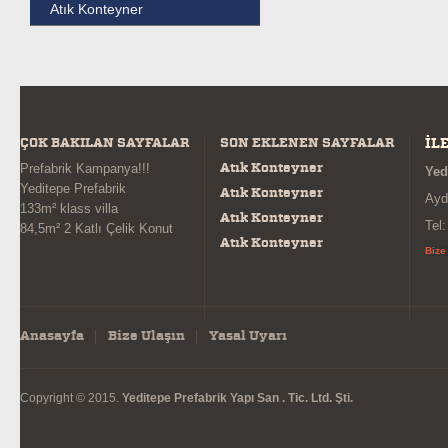
Atık Konteyner
ÇOK BAKILAN SAYFALAR
SON EKLENEN SAYFALAR
İL
Atık Konteyner
Prefabrik Kampanya!!!
Yed
Yeditepe Prefabrik
Atık Konteyner
Ayd
133m² klass villa
Atık Konteyner
Tel
84,5m² 2 Katlı Çelik Konut
Atık Konteyner
Bize
Anasayfa
Bize Ulaşın
Yasal Uyarı
Copyright © 2015.
Yeditepe Prefabrik Yapı San . Tic. Ltd. Şti.