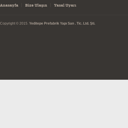
Anasayfa
Bize Ulaşın
Yasal Uyarı
Copyright © 2015.
Yeditepe Prefabrik Yapı San . Tic. Ltd. Şti.