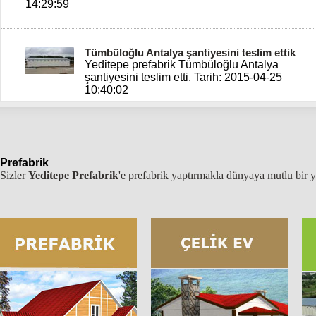
14:29:59
Tümbüloğlu Antalya şantiyesini teslim ettik
Yeditepe prefabrik Tümbüloğlu Antalya
şantiyesini teslim etti.
Tarih: 2015-04-25
10:40:02
Fildişi Şantiye Binası
Yeditepe prefabrik Fildişi'inde prefabrik
Prefabrik
şantiye binaları projeleri yaparak teslim etti.
Sizler
Yeditepe Prefabrik
'e prefabrik yaptırmakla dünyaya mutlu bir 
Tarih: 2015-07-02 06:37:01