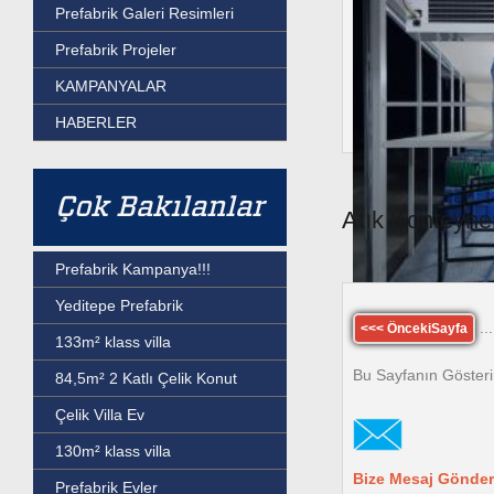
Prefabrik Galeri Resimleri
Prefabrik Projeler
KAMPANYALAR
HABERLER
Çok Bakılanlar
Atık Konteyne
Prefabrik Kampanya!!!
Yeditepe Prefabrik
...
<<< ÖncekiSayfa
133m² klass villa
Bu Sayfanın Gösteri
84,5m² 2 Katlı Çelik Konut
Çelik Villa Ev
130m² klass villa
Bize Mesaj Gönder
Prefabrik Evler