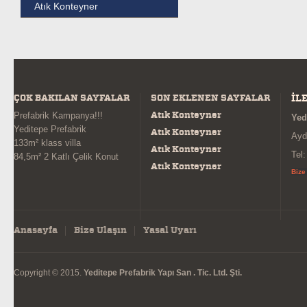
Atık Konteyner
ÇOK BAKILAN SAYFALAR
SON EKLENEN SAYFALAR
İL
Atık Konteyner
Prefabrik Kampanya!!!
Yed
Yeditepe Prefabrik
Atık Konteyner
Ayd
133m² klass villa
Atık Konteyner
Tel
84,5m² 2 Katlı Çelik Konut
Atık Konteyner
Bize
Anasayfa
Bize Ulaşın
Yasal Uyarı
Copyright © 2015.
Yeditepe Prefabrik Yapı San . Tic. Ltd. Şti.