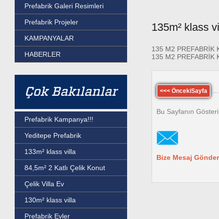
Prefabrik Galeri Resimleri
Prefabrik Projeler
135m² klass vi
KAMPANYALAR
135 M2 PREFABRİK 
HABERLER
135 M2 PREFABRİK 
Çok Bakılanlar
...
<<< ÖncekiSayfa
Bu Sayfanın Gösteri
Prefabrik Kampanya!!!
Yeditepe Prefabrik
133m² klass villa
Bize Mesaj Gönder
84,5m² 2 Katlı Çelik Konut
Çelik Villa Ev
130m² klass villa
Prefabrik Evler