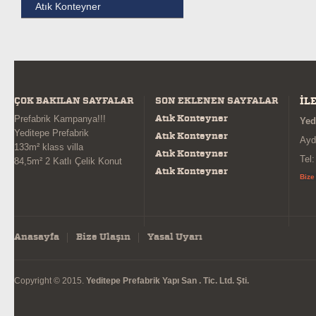
Atık Konteyner
ÇOK BAKILAN SAYFALAR
SON EKLENEN SAYFALAR
İL
Atık Konteyner
Prefabrik Kampanya!!!
Yed
Yeditepe Prefabrik
Atık Konteyner
Ayd
133m² klass villa
Atık Konteyner
Tel
84,5m² 2 Katlı Çelik Konut
Atık Konteyner
Bize
Anasayfa
Bize Ulaşın
Yasal Uyarı
Copyright © 2015.
Yeditepe Prefabrik Yapı San . Tic. Ltd. Şti.