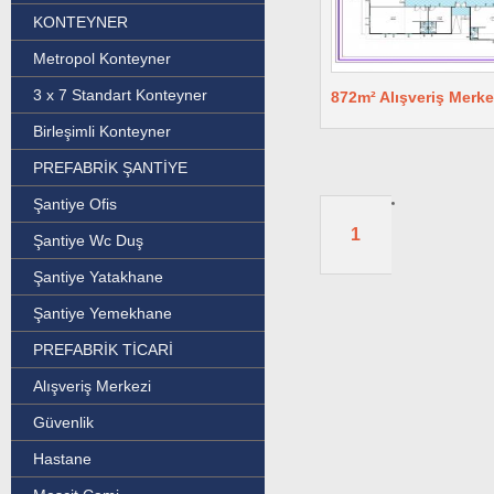
KONTEYNER
Metropol Konteyner
3 x 7 Standart Konteyner
872m² Alışveriş Merke
Birleşimli Konteyner
PREFABRİK ŞANTİYE
Şantiye Ofis
1
Şantiye Wc Duş
Şantiye Yatakhane
Şantiye Yemekhane
PREFABRİK TİCARİ
Alışveriş Merkezi
Güvenlik
Hastane