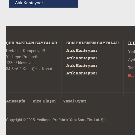
Atık Konteyner
ÇOK BAKILAN SAYFALAR
SON EKLENEN SAYFALAR
İL
Atık Konteyner
Prefabrik Kampanya!!!
Yed
Yeditepe Prefabrik
Atık Konteyner
Ayd
133m² klass villa
Atık Konteyner
Tel
84,5m² 2 Katlı Çelik Konut
Atık Konteyner
Bize
Anasayfa
Bize Ulaşın
Yasal Uyarı
Copyright © 2015.
Yeditepe Prefabrik Yapı San . Tic. Ltd. Şti.