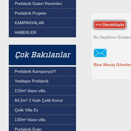
Prefabrik Galeri Resimleri
Prefabrik Projeler
KAMPANYALAR
...
<<< ÖncekiSayfa
HABERLER
Bu Sayfanın Gösteri
Çok Bakılanlar
Bize Mesaj Gönder
Prefabrik Kampanya!!!
Yeditepe Prefabrik
133m² klass villa
84,5m² 2 Katlı Çelik Konut
Çelik Villa Ev
130m² klass villa
Prefabrik Evler