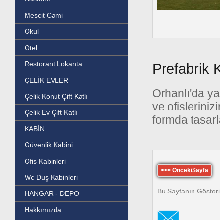
Mescit Cami
Okul
Otel
Restorant Lokanta
Prefabrik 
ÇELİK EVLER
Orhanlı'da yap
Çelik Konut Çift Katlı
ve ofisleriniz
Çelik Ev Çift Katlı
formda tasarl
KABİN
Güvenlik Kabini
Ofis Kabinleri
...
<<< ÖncekiSayfa
Wc Duş Kabinleri
Bu Sayfanın Gösteri
HANGAR - DEPO
Hakkımızda