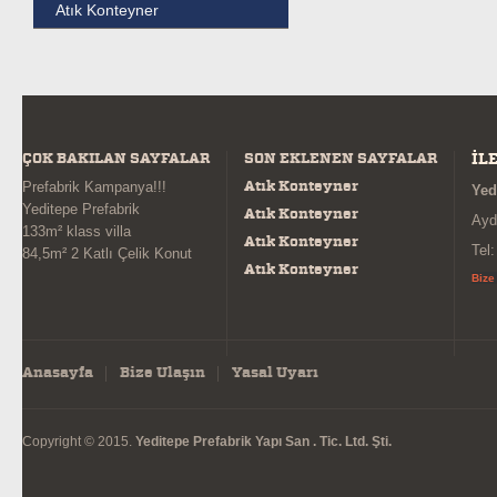
Atık Konteyner
ÇOK BAKILAN SAYFALAR
SON EKLENEN SAYFALAR
İL
Atık Konteyner
Prefabrik Kampanya!!!
Yed
Yeditepe Prefabrik
Atık Konteyner
Ayd
133m² klass villa
Atık Konteyner
Tel
84,5m² 2 Katlı Çelik Konut
Atık Konteyner
Bize
Anasayfa
Bize Ulaşın
Yasal Uyarı
Copyright © 2015.
Yeditepe Prefabrik Yapı San . Tic. Ltd. Şti.