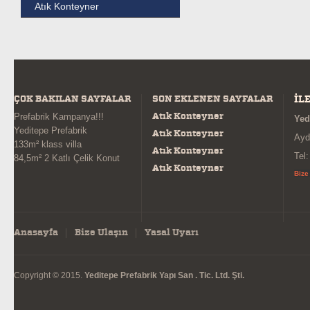
Atık Konteyner
ÇOK BAKILAN SAYFALAR
SON EKLENEN SAYFALAR
İL
Atık Konteyner
Prefabrik Kampanya!!!
Yed
Yeditepe Prefabrik
Atık Konteyner
Ayd
133m² klass villa
Atık Konteyner
Tel
84,5m² 2 Katlı Çelik Konut
Atık Konteyner
Bize
Anasayfa
Bize Ulaşın
Yasal Uyarı
Copyright © 2015.
Yeditepe Prefabrik Yapı San . Tic. Ltd. Şti.