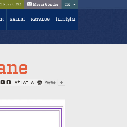
Mesaj Gönder
TR
216 392 6 392
ER
GALERİ
KATALOG
İLETİŞİM
ane