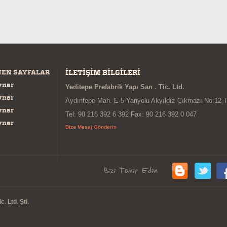
NEN SAYFALAR
İLETİŞİM BİLGİLERİ
yner
Yeditepe Prefabrik Yapı San . Tic. Ltd.
yner
Aydıntepe Mah. E-5 Yanyolu Akyıldız Çıkmazı No:12 
yner
Tel: 90 216 392 6 392 Fax: 90 216 392 0 047
yner
Bize Mesaj Gönderin
. Ltd. Şti.