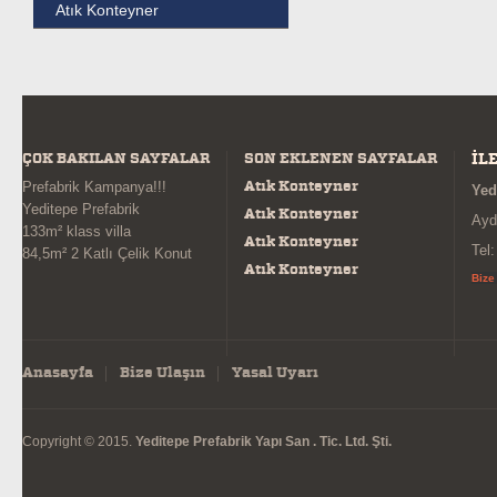
Atık Konteyner
ÇOK BAKILAN SAYFALAR
SON EKLENEN SAYFALAR
İL
Atık Konteyner
Prefabrik Kampanya!!!
Yed
Yeditepe Prefabrik
Atık Konteyner
Ayd
133m² klass villa
Atık Konteyner
Tel
84,5m² 2 Katlı Çelik Konut
Atık Konteyner
Bize
Anasayfa
Bize Ulaşın
Yasal Uyarı
Copyright © 2015.
Yeditepe Prefabrik Yapı San . Tic. Ltd. Şti.