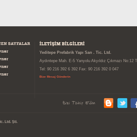
NEN SAYFALAR
İLETİŞİM BİLGİLERİ
yner
Yeditepe Prefabrik Yapı San . Tic. Ltd.
yner
Aydıntepe Mah. E-5 Yanyolu Akyıldız Çıkmazı No:12 
yner
Tel: 90 216 392 6 392 Fax: 90 216 392 0 047
yner
Bize Mesaj Gönderin
. Ltd. Şti.