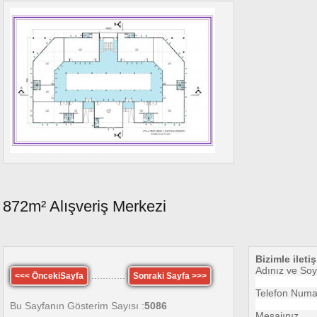
872m² Alışveriş Merkezi
Bizimle ileti
Adınız ve Soy
............
<<< ÖncekiSayfa
Sonraki Sayfa >>>
Telefon Numa
Bu Sayfanın Gösterim Sayısı :
5086
Mesajınız