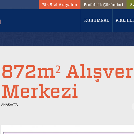
Biz Sizi Arayalım
Prefabrik Çözümleri
0 
KURUMSAL
PROJEL
872m² Alışver
Merkezi
ANASAYFA