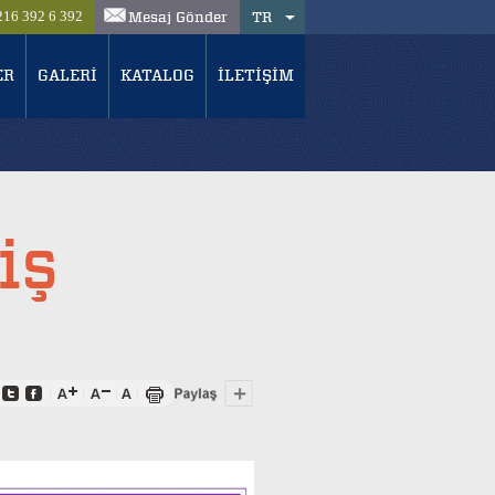
Mesaj Gönder
TR
216 392 6 392
ER
GALERİ
KATALOG
İLETİŞİM
iş