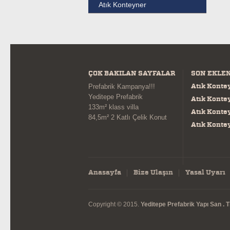
Atık Konteyner
ÇOK BAKILAN SAYFALAR
SON EKLE
Atık Konte
Prefabrik Kampanya!!!
Yeditepe Prefabrik
Atık Konte
133m² klass villa
Atık Konte
84,5m² 2 Katlı Çelik Konut
Atık Konte
Anasayfa
Bize Ulaşın
Yasal Uyarı
Copyright © 2015.
Yeditepe Prefabrik Yapı San . Tic