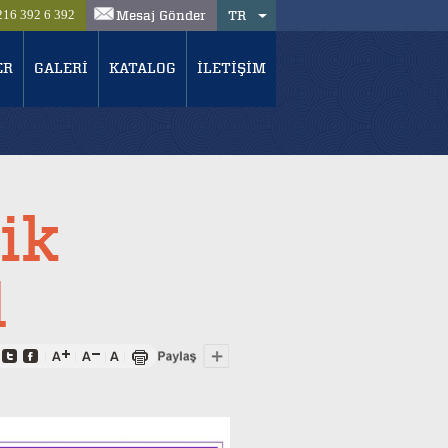
Mesaj Gönder
TR
216 392 6 392
ER
GALERİ
KATALOG
İLETİŞİM
ik
l