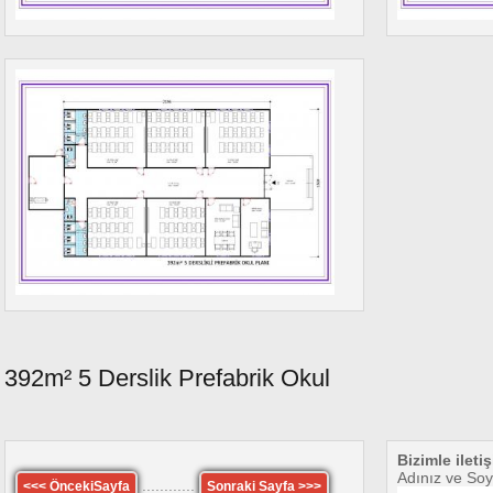
392m² 5 Derslik Prefabrik Okul
Bizimle ileti
Adınız ve Soy
............
<<< ÖncekiSayfa
Sonraki Sayfa >>>