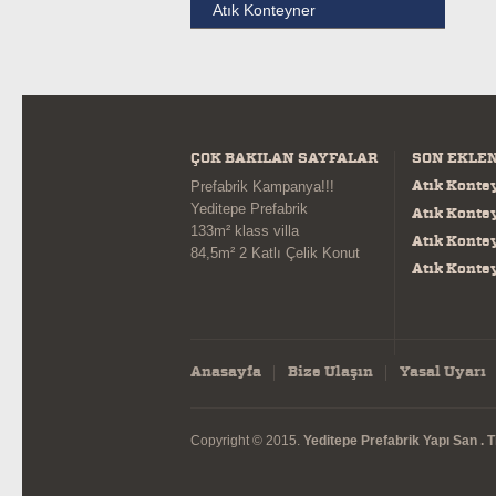
Atık Konteyner
ÇOK BAKILAN SAYFALAR
SON EKLE
Atık Konte
Prefabrik Kampanya!!!
Yeditepe Prefabrik
Atık Konte
133m² klass villa
Atık Konte
84,5m² 2 Katlı Çelik Konut
Atık Konte
Anasayfa
Bize Ulaşın
Yasal Uyarı
Copyright © 2015.
Yeditepe Prefabrik Yapı San . Tic