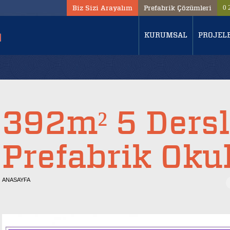
Biz Sizi Arayalım
Prefabrik Çözümleri
0 
KURUMSAL
PROJEL
392m² 5 Dersl
Prefabrik Oku
ANASAYFA