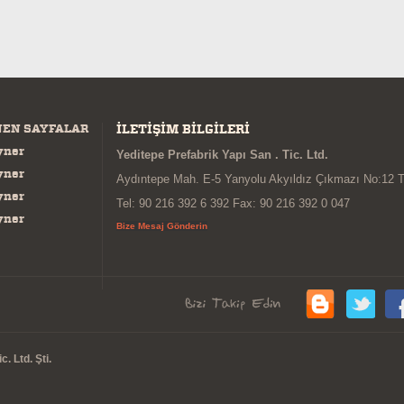
NEN SAYFALAR
İLETİŞİM BİLGİLERİ
yner
Yeditepe Prefabrik Yapı San . Tic. Ltd.
yner
Aydıntepe Mah. E-5 Yanyolu Akyıldız Çıkmazı No:12 
yner
Tel: 90 216 392 6 392 Fax: 90 216 392 0 047
yner
Bize Mesaj Gönderin
. Ltd. Şti.