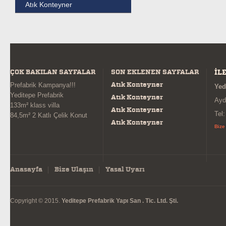
Atık Konteyner
ÇOK BAKILAN SAYFALAR
SON EKLENEN SAYFALAR
İL
Atık Konteyner
Prefabrik Kampanya!!!
Yed
Yeditepe Prefabrik
Atık Konteyner
Ayd
133m² klass villa
Atık Konteyner
Tel
84,5m² 2 Katlı Çelik Konut
Atık Konteyner
Bize
Anasayfa
Bize Ulaşın
Yasal Uyarı
Copyright © 2015.
Yeditepe Prefabrik Yapı San . Tic. Ltd. Şti.