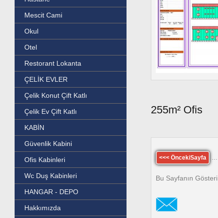
Mescit Cami
Okul
Otel
Restorant Lokanta
ÇELİK EVLER
Çelik Konut Çift Katlı
255m² Ofis
Çelik Ev Çift Katlı
KABİN
Güvenlik Kabini
...
<<< ÖncekiSayfa
Ofis Kabinleri
Wc Duş Kabinleri
Bu Sayfanın Gösteri
HANGAR - DEPO
Hakkımızda