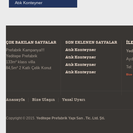
Atık Konteyner
ÇOK BAKILAN SAYFALAR
SON EKLENEN SAYFALAR
İL
Atık Konteyner
Prefabrik Kampanya!!!
Yed
Yeditepe Prefabrik
Atık Konteyner
Ayd
133m² klass villa
Atık Konteyner
Tel
84,5m² 2 Katlı Çelik Konut
Atık Konteyner
Bize
Anasayfa
Bize Ulaşın
Yasal Uyarı
Copyright © 2015.
Yeditepe Prefabrik Yapı San . Tic. Ltd. Şti.